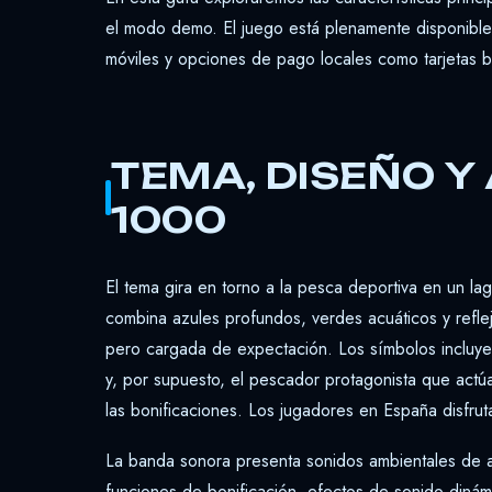
Dónde Jugar a Big Bass Bonanza
Slots 
09
10
el modo demo. El juego está plenamente disponible 
1000
1000
móviles y opciones de pago locales como tarjetas 
Especi
Veredicto Experto
11
12
Bonan
Preguntas frecuentes
13
TEMA, DISEÑO Y
1000
El tema gira en torno a la pesca deportiva en un la
combina azules profundos, verdes acuáticos y refle
pero cargada de expectación. Los símbolos incluye
y, por supuesto, el pescador protagonista que act
las bonificaciones. Los jugadores en España disfruta
La banda sonora presenta sonidos ambientales de a
funciones de bonificación, efectos de sonido dinámi