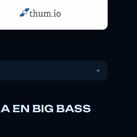
+
S
A EN BIG BASS
levar a largas rachas sin ganancias