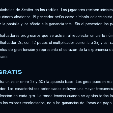
símbolos de Scatter en los rodillos. Los jugadores reciben inicialm
inero aleatorios. El pescador actúa como símbolo coleccionista:
la pantalla y los añade a la ganancia total. Sin el pescador, los
tiplicadores progresivos que se activan al recolectar un cierto 
tiplicador 2x, con 12 peces el multiplicador aumenta a 3x, y así 
ntos de gran tensión y representa el corazón de la experiencia d
iada.
GRATIS
ra un valor entre 2x y 50x la apuesta base. Los giros pueden reac
ador. Las características potenciadas incluyen una mayor frecuenc
lección en cada giro. La ronda termina cuando se agotan todos lo
n a los valores recolectados, no a las ganancias de líneas de pago