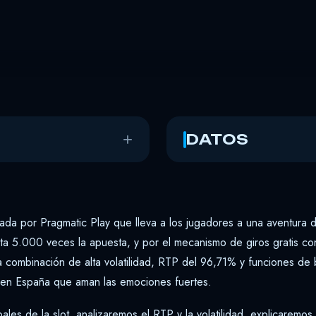
+
DATOS
Volatilidad y Ganancia Máxima
ig Bass Bonanza 1000
de Ronda y Giros Gratis en Big
 Bonanza 1000
da por Pragmatic Play que lleva a los jugadores a una aventura de
sta 5.000 veces la apuesta, y por el mecanismo de giros gratis c
 de Apuesta y Gestión del
oll
a combinación de alta volatilidad, RTP del 96,71% y funciones de b
 en España que aman las emociones fuertes.
cos, Audio y Versión Móvil
pales de la slot, analizaremos el RTP y la volatilidad, explicaremo