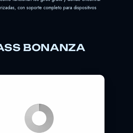
rizadas, con soporte completo para dispositivos
BASS BONANZA