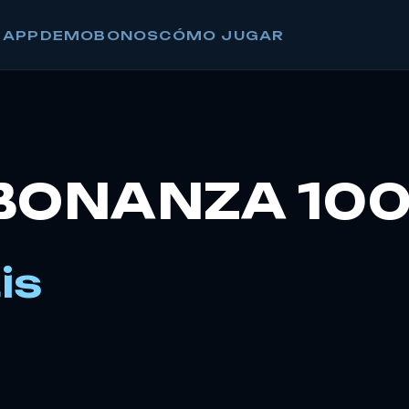
APP
DEMO
BONOS
CÓMO JUGAR
 BONANZA 10
is